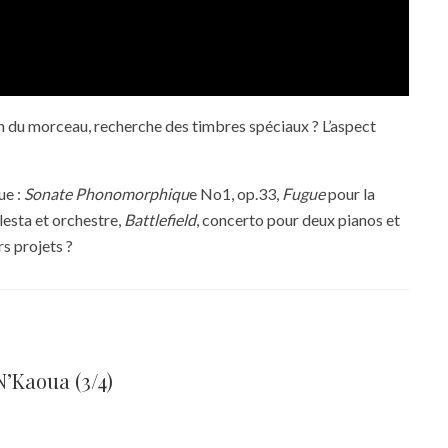
on du morceau, recherche des timbres spéciaux ? L’aspect
ue :
Sonate Phonomorphiqu
e No1, op.33,
Fugue
pour la
elesta et orchestre,
Battlefield
, concerto pour deux pianos et
rs projets ?
N’Kaoua (3/4)