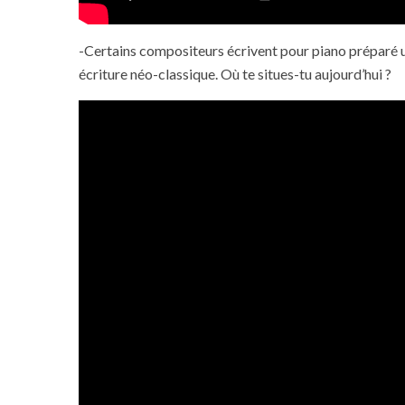
-Certains compositeurs écrivent pour piano préparé un
écriture néo-classique. Où te situes-tu aujourd’hui ?