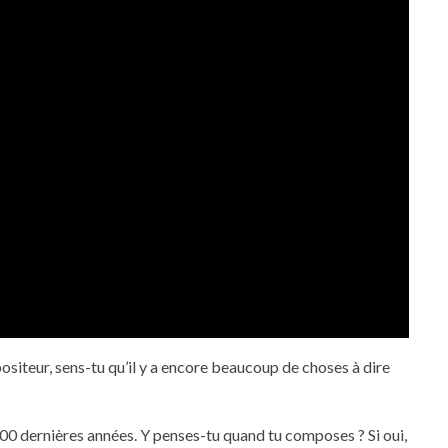
ositeur, sens-tu qu’il y a encore beaucoup de choses à dire
400 dernières années. Y penses-tu quand tu composes ? Si oui,