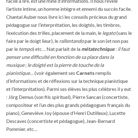
facile à lire, est une mine d’informations. Il nous révèle
l’artiste intime, un homme intègre et ennemi du succès facile.
Chantal Auber nous livre ici les conseils précieux du grand
pédagogue sur l’interprétation, les doigtés, les timbres,
l’exécution des trilles, placement de la main, le
legato
(sans le
faire par le doigt lieur), le
rallentando
par le son (et non pas
par le
tempo
) etc… Nat parlait de la
métatechnique
:
il faut
penser une difficulté en fonction de sa place dans la
musique
;
le doigté est la pierre de touche de la
pianistique…
(voir également ses
Carnets
remplis
d’informations et de réflexions sur la technique pianistique
et l’interprétation). Parmi ses élèves les plus célèbres il y eut
: Jörg Demus (son fils spirituel), Pierre Sancan (concertiste,
compositeur et l’un des plus grands pédagogues français du
piano), Geneviève Joy (épouse d’Henri Dutilleux), Lucette
Descaves (concertiste et pédagogue), Jean-Bernard
Pommier, etc…