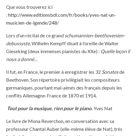
Que vous trouverez ici
:
http://www.editionsbdl.com/fr/books/yves-nat-un-
musicien-de-lgende/248/
Lors d’un récital de ce grand
schumannien-beethovenien-
debussyste
, Wilhelm Kempff disait à l’oreille de Walter
Gieseking (deux immenses pianistes du XXe) :
Quelle leçon il
nous a donné…
Il fut, en France, le premier à enregistrer les 32
Sonates
de
Beethoven. Son répertoire privilégiait les compositeurs
germaniques, pourtant mal-aimés des français depuis les
conflits Allemagne-France de 1870 et 1914.
Tout pour la musique, rien pour le piano.
Yves Nat
Le livre de Mona Reverchon, en conversation avec sa
professeur Chantal Auber (elle-même élève de Nat), très