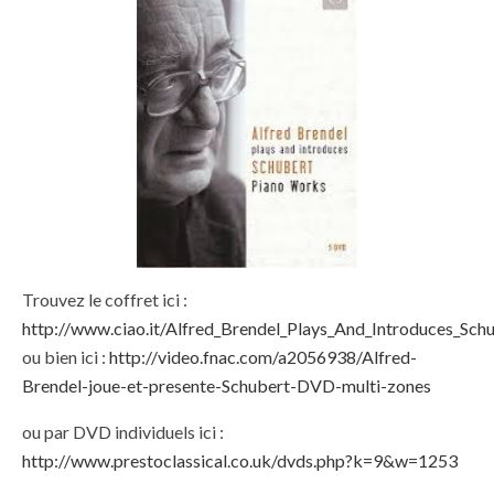
Trouvez le coffret ici :
http://www.ciao.it/Alfred_Brendel_Plays_And_Introduces_S
ou bien ici :
http://video.fnac.com/a2056938/Alfred-
Brendel-joue-et-presente-Schubert-DVD-multi-zones
ou par DVD individuels ici :
http://www.prestoclassical.co.uk/dvds.php?k=9&w=1253