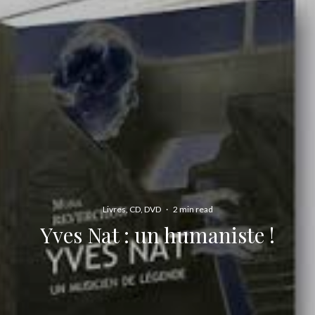
Livres, CD, DVD
·
2 min read
Yves Nat : un humaniste !