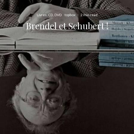
Livres, CD, DVD
topbox
·
2 min read
Brendel et Schubert !