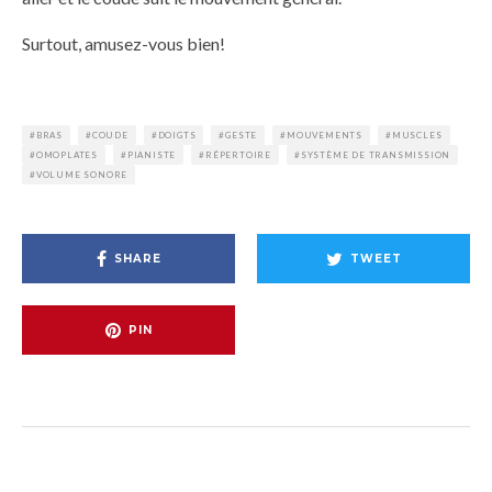
Surtout, amusez-vous bien!
BRAS
COUDE
DOIGTS
GESTE
MOUVEMENTS
MUSCLES
OMOPLATES
PIANISTE
RÉPERTOIRE
SYSTÈME DE TRANSMISSION
VOLUME SONORE
SHARE
TWEET
PIN