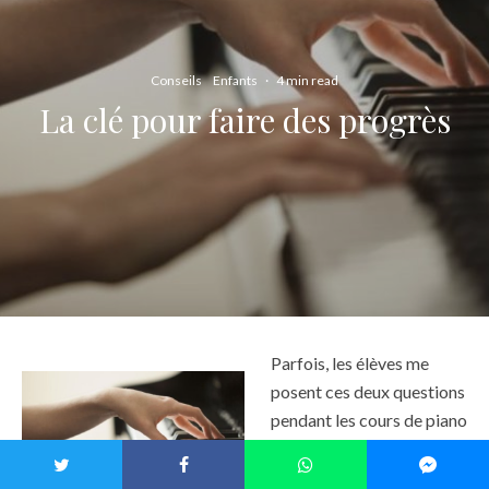
Conseils
Enfants
·
4 min read
La clé pour faire des progrès
Parfois, les élèves me
posent ces deux questions
pendant les cours de piano
:
1
) « je n’ai pas beaucoup
de temps dans la semaine;