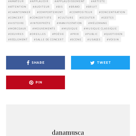
AMATEUR
APPLAUDIR
APPLAUDISSEMENT
ARTISTE
ATTENTION
AUDITEUR
BIS
BRAVO
BRUIT
CHANTONNER
COMPORTEMENT
COMPOSITEUR
CONCENTRATION
CONCERT
CONCERTISTE
CULTURE
ECOUTER
GESTES
HISTOIRE
INTERPRÈTE
MANIFESTATION
MÉLOMANE
MORCEAUX
MOUVEMENTS
MUSIQUE
MUSIQUE CLASSIQUE
OEUVRES
OREILLES
POÉSIE
PRIX
PUBLIC
QUOTIDIEN
RÈGLEMENT
SALLE DE CONCERT
SCÈNE
USAGES
VOISIN
SHARE
TWEET
PIN
danamusca