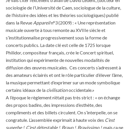
Je vais citer l’excellent travail de David Ledent, (docteur en
sociologie de l’Université de Caen, sociologue de la culture,
de l’histoire des idées et les théories sociologiques) publié
dans la Revue
Appareil
n°3 (2009) : « Une représentation
musicale ouverte à tous remonte au XVIIIe siècle et
s’institutionnalise progressivement sous la forme de
concerts publics. La date clé est celle de 1725 lorsque
Philidor, compositeur français, crée le Concert spirituel,
institution qui expérimente de nouvelles modalités de
diffusion des œuvres musicales. Ces concerts s’adressent à
des amateurs éclairés et ont le rôle particulier d’élever l’âme,
la musique permettant d’exprimer sur un mode symbolique
certains idéaux de la
civilisation
occidentale.»
A l’époque le règlement n’était pas très strict : « on échange
des propos badins, des impressions d’esthète, des
compliments et des billets circulent. On s’interpelle, on se
congratule. L’assemblée exprimait à haute voix des
C’est
superbe !
,
C’est détestable !, Bravo !, Bravissimo !
, mais ça ne