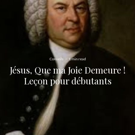
Conseils
·
1 min read
Jésus, Que ma Joie Demeure !
Leçon pour débutants