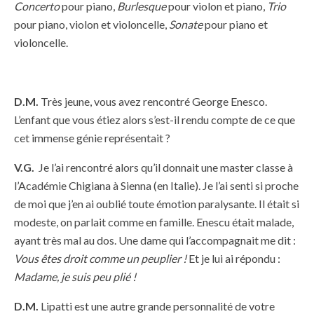
Concerto
pour piano,
Burlesque
pour violon et piano,
Trio
pour piano, violon et violoncelle,
Sonate
pour piano et
violoncelle.
D.M.
Très jeune, vous avez rencontré George Enesco.
L’enfant que vous étiez alors s’est-il rendu compte de ce que
cet immense génie représentait ?
V.G.
Je l’ai rencontré alors qu’il donnait une master classe à
l’Académie Chigiana à Sienna (en Italie). Je l’ai senti si proche
de moi que j’en ai oublié toute émotion paralysante. Il était si
modeste, on parlait comme en famille. Enescu était malade,
ayant très mal au dos. Une dame qui l’accompagnait me dit :
Vous êtes droit comme un peuplier !
Et je lui ai répondu :
Madame, je suis peu plié !
D.M.
Lipatti est une autre grande personnalité de votre