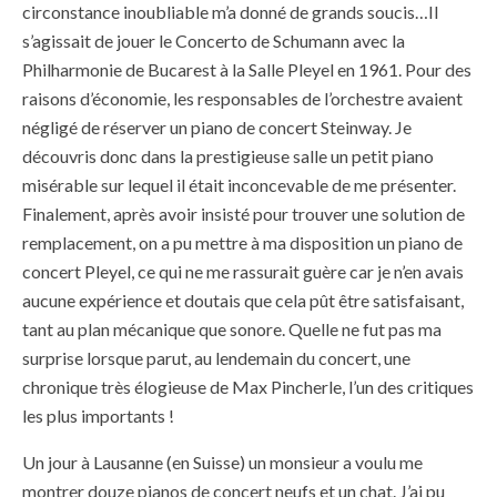
circonstance inoubliable m’a donné de grands soucis…Il
s’agissait de jouer le Concerto de Schumann avec la
Philharmonie de Bucarest à la Salle Pleyel en 1961. Pour des
raisons d’économie, les responsables de l’orchestre avaient
négligé de réserver un piano de concert Steinway. Je
découvris donc dans la prestigieuse salle un petit piano
misérable sur lequel il était inconcevable de me présenter.
Finalement, après avoir insisté pour trouver une solution de
remplacement, on a pu mettre à ma disposition un piano de
concert Pleyel, ce qui ne me rassurait guère car je n’en avais
aucune expérience et doutais que cela pût être satisfaisant,
tant au plan mécanique que sonore. Quelle ne fut pas ma
surprise lorsque parut, au lendemain du concert, une
chronique très élogieuse de Max Pincherle, l’un des critiques
les plus importants !
Un jour à Lausanne (en Suisse) un monsieur a voulu me
montrer douze pianos de concert neufs et un chat. J’ai pu