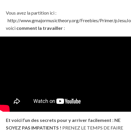
Vous avez la partition ici :
http://www.gmajormusictheory.org/Freebies/Primer/pJesuJ
voici
comment la travailler
:
Et voici l’un des secrets pour y arriver facilement :
NE
SOYEZ PAS IMPATIENTS !
PRENEZ LE TEMPS DE FAIRE