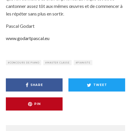
cantonner assez tôt aux mêmes œuvres et de commencer à
les répéter sans plus en sortir.
Pascal Godart
www.godartpascal.eu
CONCOURS DE PIANO
MASTER CLASSE
PIANISTE
SHARE
TWEET
PIN