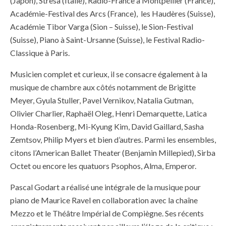
(Japon), Stresa (Italie), Radio-France à Montpellier (France),
Académie-Festival des Arcs (France), les Haudères (Suisse),
Académie Tibor Varga (Sion – Suisse), le Sion-Festival
(Suisse), Piano à Saint-Ursanne (Suisse), le Festival Radio-
Classique à Paris.
Musicien complet et curieux, il se consacre également à la
musique de chambre aux côtés notamment de Brigitte
Meyer, Gyula Stuller, Pavel Vernikov, Natalia Gutman,
Olivier Charlier, Raphaël Oleg, Henri Demarquette, Latica
Honda-Rosenberg, Mi-Kyung Kim, David Gaillard, Sasha
Zemtsov, Philip Myers et bien d’autres. Parmi les ensembles,
citons l’American Ballet Theater (Benjamin Millepied), Sirba
Octet ou encore les quatuors Psophos, Alma, Emperor.
Pascal Godart a réalisé une intégrale de la musique pour
piano de Maurice Ravel en collaboration avec la chaîne
Mezzo et le Théâtre Impérial de Compiègne. Ses récents