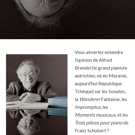
Vous aimeriez entendre
l’opinion de Alfred
Brendel (le grand pianiste
autrichien, né en Moravie,
aujourd’hui République
Tchèque) sur les Sonates,
la
Wanderer
Fantaisie, les
Impromptus
, les
Moments musicaux
, et les
Trois pièces pour piano
de
Franz Schubert ?