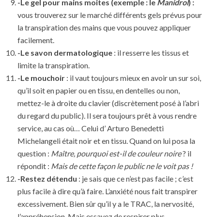
-Le gel pour mains moites (exemple : le
Manidrol
) :
vous trouverez sur le marché différents gels prévus pour
la transpiration des mains que vous pouvez appliquer
facilement.
-Le savon dermatologique
: il resserre les tissus et
limite la transpiration.
-Le mouchoir
: il vaut toujours mieux en avoir un sur soi,
qu’il soit en papier ou en tissu, en dentelles ou non,
mettez-le à droite du clavier (discrètement posé à l’abri
du regard du public). Il sera toujours prêt à vous rendre
service, au cas où… Celui d’ Arturo Benedetti
Michelangeli était noir et en tissu. Quand on lui posa la
question :
Maître, pourquoi est-il de couleur noire
? il
répondit :
Mais de cette façon le public ne le voit pas !
-Restez détendu
: je sais que ce n’est pas facile ; c’est
plus facile à dire qu’à faire. L’anxiété nous fait transpirer
excessivement. Bien sûr qu’il y a le TRAC, la nervosité,
l’appréhension. Mais essayez de respirer plus