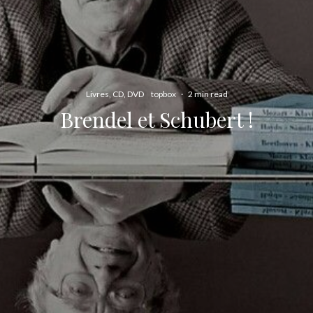
Livres, CD, DVD
topbox
·
2 min read
Brendel et Schubert !