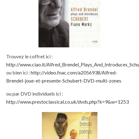
Trouvez le coffret ici :
http://www.ciao.it/Alfred_Brendel_Plays_And_Introduces_S
ou bien ici :
http://video.fnac.com/a2056938/Alfred-
Brendel-joue-et-presente-Schubert-DVD-multi-zones
ou par DVD individuels ici :
http://www.prestoclassical.co.uk/dvds.php?k=9&w=1253