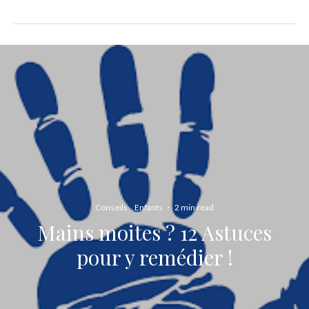
Conseils
Enfants
·
2 min read
Mains moites ? 12 Astuces
pour y remédier !